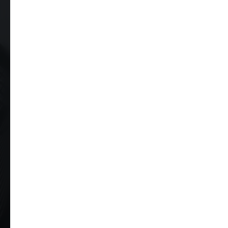
Инструкция по написанию эссе
*Бизнес-школа УрФУ оставляет за собой
право отказа на любом из этапов участия
в программе
Юлия Капишева
Бизнес консультант по управлению и
стратегическому развитию, основатель
компании KAPISHEVA CONSULTING