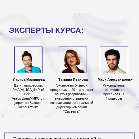
Помогут разобраться в различных стратегиях
управления бизнес-процессами на основе
авторской Динамической Модели Изменения
Корпоративных Стратегий – ДинаМИКС©
Ларисы Малышевой
Особое внимание будет уделено современным
цифровым технологиям:
на практике будут
продемонстрированы возможности
применения ИИ, цифровых роботов и
дашбордов в бизнес-процессах с помощью
платформы PIX Robotix
КУРС ПОДОЙДЕТ ВАМ,
ЕСЛИ ВЫ