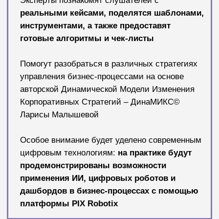
В отличие от конференций с плотным
расписанием и потоковыми лекциями,
стратегический ретрит строится
вокруг баланса: мягкое погружение в
стратегические темы чередуется с
отдыхом, движением, разговорами и
ситуациями, где важные
управленческие идеи рождаются
естественно — не за трибуной, а в
процессе общения