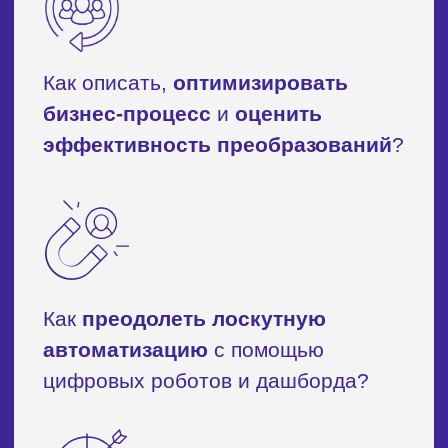
35 000
₽
Дата старта
Сентябрь 2026
Итоговый документ
Удостоверение о повышении
квалификации УрФУ
Формат проведения
5 недель
онлайн-встречи 2 раза в неделю