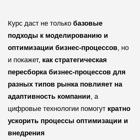
ускорить процессы оптимизации и
внедрения
ЭКСПЕРТЫ КУРСА:
Лариса Малышева
Татьяна Иванова
Марк Александрович
Д.э.н., профессор,
Эксперт по бизнес-
Руководитель
IPMA(A), ICAgile Prof.
процессам с 20 -ти летним
технического
Cert.,
опытом разработки и
пресейла PIX
Автор ДинаМИКС(c),
внедрения стратегии
Процессы
директор Бизнес-
оптимизации, генеральный
школы УрФУ
директор компании
"Система"
Эксперты познакомят слушателей с
реальными кейсами, поделятся шаблонами,
инструментами, а также предоставят
готовые алгоритмы и чек-листы