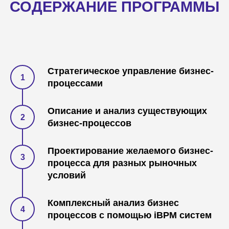
Стратегическое управление бизнес-
Как бизнес-процессы помогают
процессами
реализовать стратегию
предприятия и
достигать
поставленные цели
?
Описание и анализ существующих
бизнес-процессов
Проектирование желаемого бизнес-
Как описать,
оптимизировать
процесса для разных рыночных
бизнес-процесс
и
оценить
условий
эффективность преобразований
?
Комплексный анализ бизнес
процессов с помощью iBPM систем