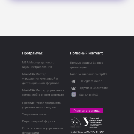
Программы
:
Полезный контент:
MBA Мастер делового
Прямые эфиры Бизнес-
администрирования
гравитации
Mini-MBA Мастер
Блог Бизнес-школы УрФУ
управления компанией в
Telegram-канал
дистанционном формате
Группа в ВКонтакте
Mini-MBA Мастер управления
компанией в очном формате
Канал в МАХ
Президентская программа
управленческих кадров
Главная страница
Уверенный спикер
Переговорный форсаж
Стратегическое управление
БИЗНЕС-ШКОЛА УРФУ
финансами