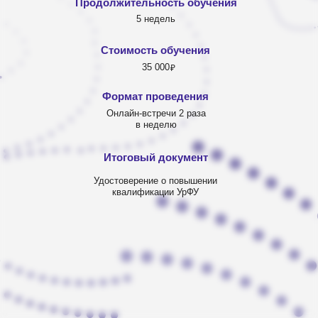
Продолжительность обучения
5 недель
Стоимость обучения
35 000
₽
Формат проведения
Онлайн-встречи 2 раза
в неделю
Итоговый документ
Курс даст не только
базовые
Удостоверение о повышении
квалификации УрФУ
подходы к моделированию и
оптимизации бизнес-процессов
, но
и покажет,
как стратегическая
пересборка бизнес-процессов для
разных типов рынка повлияет на
адаптивность компании
, а
цифровые технологии помогут
кратно