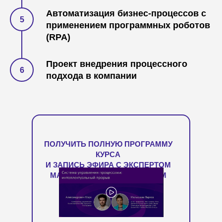
Автоматизация бизнес-процессов с
Как
преодолеть лоскутную
применением программных роботов
автоматизацию
с помощью
(RPA)
цифровых роботов и дашборда?
Проект внедрения процессного
подхода в компании
Как
оптимизировать процессы
с
помощью ИИ, и
ускорить
внедрение
?
ПОЛУЧИТЬ ПОЛНУЮ ПРОГРАММУ
КУРСА
И ЗАПИСЬ ЭФИРА С ЭКСПЕРТОМ
МАРКОМ АЛЕКСАНДРОВИЧЕМ
Как
эффективно управлять
компанией на разных рынках
, и
что делать в кризисных ситуациях?