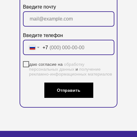
Введите почту
Как
выстроить типовой, и клиент-
ориентированный бизнес-
процессы
в условиях конкуренции?
Введите телефон
+7
даю согласие на
обработку
персональных данных
и
получение
рекламно-информационных материалов
ДНК Процессов: Стратегическая
пересборка и ИИ-ускорение
Отправить
Стратегическое управление бизнес-
процессами на основе бизнес-моделей и
искусственного интеллекта
ОСТАВИТЬ ЗАЯВКУ